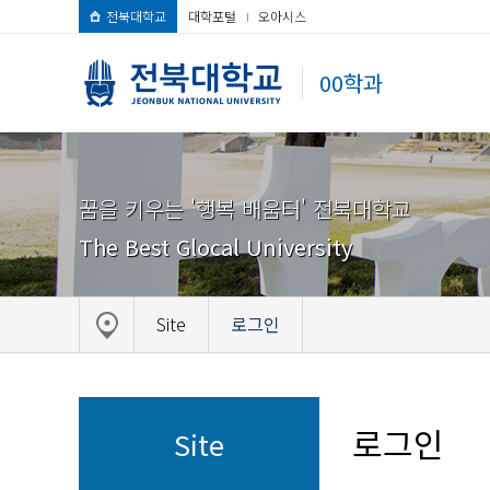
전북대학교
대학포털
오아시스
00학과
꿈을 키우는 '행복 배움터' 전북대학교
The Best Glocal University
Site
로그인
로그인
Site